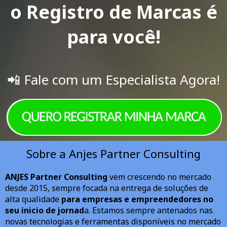
o Registro de Marcas é
para você!
📲 Fale com um Especialista Agora!
Sobre a Anjes Partner Consulting
ANJES Partner Consulting
vem crescendo no mercado
desde 2015, sempre focada na entrega de soluções de
alta qualidade
para empresas e empreendedores no
seu inicio de jornad
a. Estamos sempre antenados nas
novas tecnologias e ferramentas disponíveis no mercado