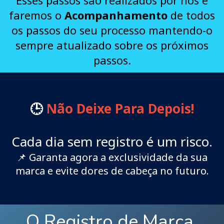
Esses passos são
realizados por nós e
faremos o
Acompanhamento
de todos
os passos do seu processo mantendo-o
sempre atualizado sobre os próximos
passos.
🕒
Não Deixe Para Depois!
Cada dia sem registro é um risco.
📌 Garanta agora a exclusividade da sua
marca e evite dores de cabeça no futuro.
O Registro de Marca