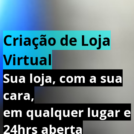
Criação de Loja
Virtual
Sua loja, com a sua
cara,
em qualquer lugar e
24hrs aberta