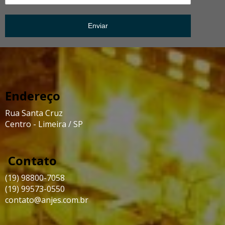
Enviar
Endereço
Rua Santa Cruz
Centro -
Limeira / SP
Contato
(19) 98800-7058
(19) 99573-0550
contato@anjes.com.br